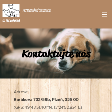
VETERINÁRNÍ ORDINACE
U Tří voříšků
Kontaktujte nás
Adresa:
Barákova 732/59b, Plzeň, 326 00
(GPS: 49°43'51.401"N, 13°24'50.824"E)